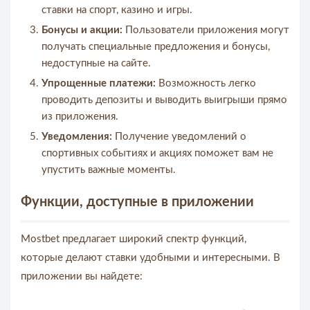
ставки на спорт, казино и игры.
Бонусы и акции:
Пользователи приложения могут
получать специальные предложения и бонусы,
недоступные на сайте.
Упрощенные платежи:
Возможность легко
проводить депозиты и выводить выигрыши прямо
из приложения.
Уведомления:
Получение уведомлений о
спортивных событиях и акциях поможет вам не
упустить важные моменты.
Функции, доступные в приложении
Mostbet предлагает широкий спектр функций,
которые делают ставки удобными и интересными. В
приложении вы найдете: