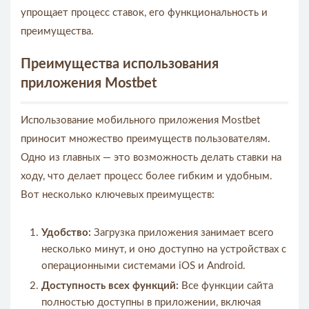
упрощает процесс ставок, его функциональность и
преимущества.
Преимущества использования
приложения Mostbet
Использование мобильного приложения Mostbet
приносит множество преимуществ пользователям.
Одно из главных — это возможность делать ставки на
ходу, что делает процесс более гибким и удобным.
Вот несколько ключевых преимуществ:
Удобство:
Загрузка приложения занимает всего
несколько минут, и оно доступно на устройствах с
операционными системами iOS и Android.
Доступность всех функций:
Все функции сайта
полностью доступны в приложении, включая