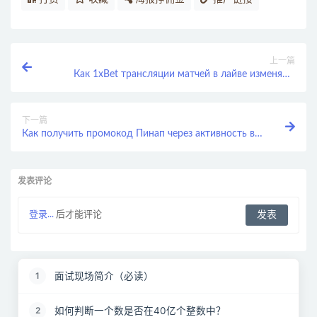
上一篇
Как 1xBet трансляции матчей в лайве изменяют
ставочный опыт
下一篇
Как получить промокод Пинап через активность в
соцсетях или партнерских сайтах?
发表评论
登录...
后才能评论
面试现场简介（必读）
1
如何判断一个数是否在40亿个整数中？
2