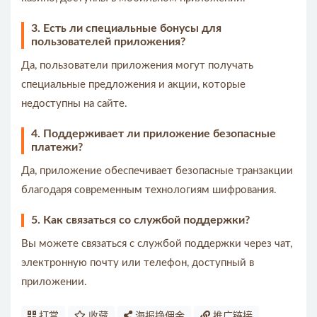
3. Есть ли специальные бонусы для
пользователей приложения?
Да, пользователи приложения могут получать
специальные предложения и акции, которые
недоступны на сайте.
4. Поддерживает ли приложение безопасные
платежи?
Да, приложение обеспечивает безопасные транзакции
благодаря современным технологиям шифрования.
5. Как связаться со службой поддержки?
Вы можете связаться с службой поддержки через чат,
электронную почту или телефон, доступный в
приложении.
打赏
收藏
海报挣佣金
推广链接