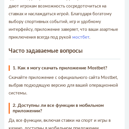
дают игрокам возможность сосредоточиться на
ставках и наслаждаться игрой. Благодаря богатому
выбору спортивных событий, игр и удобному
интерфейсу, приложение заверяет, что ваши азартные
приключения всегда под рукой
мостбет
.
Часто задаваемые вопросы
1. Как я могу скачать приложение Mostbet?
Скачайте приложение с официального сайта Mostbet,
выбрав подходящую версию для вашей операционной
системы.
2. Доступны ли все функции в мобильном
приложении?
Да, все функции, включая ставки на спорт и игры в
казино, доступны в мобильном приложении.