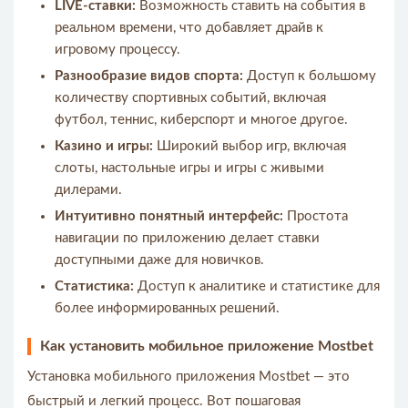
LIVE-ставки:
Возможность ставить на события в
реальном времени, что добавляет драйв к
игровому процессу.
Разнообразие видов спорта:
Доступ к большому
количеству спортивных событий, включая
футбол, теннис, киберспорт и многое другое.
Казино и игры:
Широкий выбор игр, включая
слоты, настольные игры и игры с живыми
дилерами.
Интуитивно понятный интерфейс:
Простота
навигации по приложению делает ставки
доступными даже для новичков.
Статистика:
Доступ к аналитике и статистике для
более информированных решений.
Как установить мобильное приложение Mostbet
Установка мобильного приложения Mostbet — это
быстрый и легкий процесс. Вот пошаговая