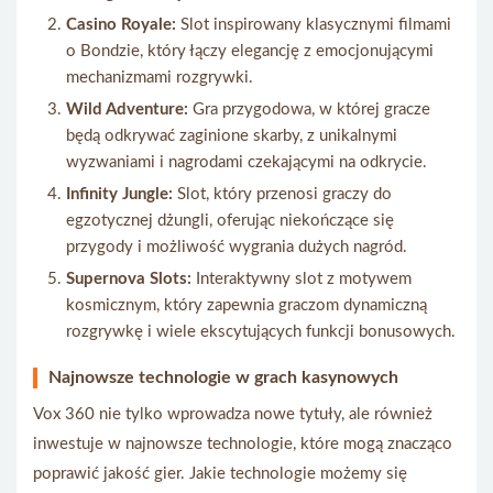
Casino Royale:
Slot inspirowany klasycznymi filmami
o Bondzie, który łączy elegancję z emocjonującymi
mechanizmami rozgrywki.
Wild Adventure:
Gra przygodowa, w której gracze
będą odkrywać zaginione skarby, z unikalnymi
wyzwaniami i nagrodami czekającymi na odkrycie.
Infinity Jungle:
Slot, który przenosi graczy do
egzotycznej dżungli, oferując niekończące się
przygody i możliwość wygrania dużych nagród.
Supernova Slots:
Interaktywny slot z motywem
kosmicznym, który zapewnia graczom dynamiczną
rozgrywkę i wiele ekscytujących funkcji bonusowych.
Najnowsze technologie w grach kasynowych
Vox 360 nie tylko wprowadza nowe tytuły, ale również
inwestuje w najnowsze technologie, które mogą znacząco
poprawić jakość gier. Jakie technologie możemy się