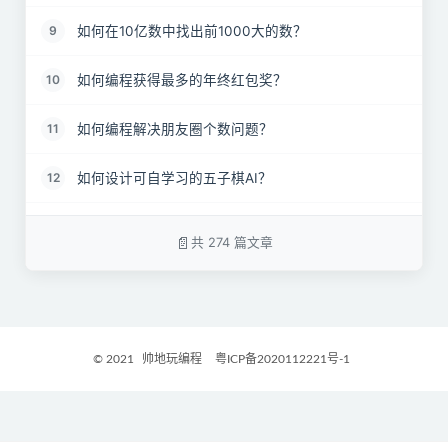
如何在10亿数中找出前1000大的数？
9
如何编程获得最多的年终红包奖？
10
如何编程解决朋友圈个数问题？
11
如何设计可自学习的五子棋AI？
12
为什么MySQL数据库要用B+树存储索引？
13
共 274 篇文章
记一道字节跳动面试：变形的链表反转
14
记一次手撕算法面试：字节跳动的面试官把我四连击
15
了
© 2021
帅地玩编程
粤ICP备2020112221号-1
记一次阿里笔试：一行代码解决约瑟夫环问题的
16
记一次阿里面试：面试挂在了 LRU 缓存算法设计上
17