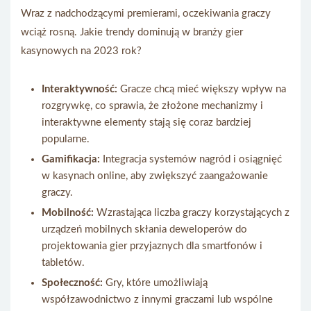
Wraz z nadchodzącymi premierami, oczekiwania graczy
wciąż rosną. Jakie trendy dominują w branży gier
kasynowych na 2023 rok?
Interaktywność:
Gracze chcą mieć większy wpływ na
rozgrywkę, co sprawia, że złożone mechanizmy i
interaktywne elementy stają się coraz bardziej
popularne.
Gamifikacja:
Integracja systemów nagród i osiągnięć
w kasynach online, aby zwiększyć zaangażowanie
graczy.
Mobilność:
Wzrastająca liczba graczy korzystających z
urządzeń mobilnych skłania deweloperów do
projektowania gier przyjaznych dla smartfonów i
tabletów.
Społeczność:
Gry, które umożliwiają
współzawodnictwo z innymi graczami lub wspólne