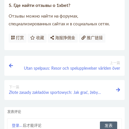
5. Где найти отзывы о 1xbet?
Отзывы можно найти на форумах,
специализированных сайтах и в социальных сетях.
打赏
收藏
海报挣佣金
推广链接
上一篇
Utan spelpaus: Resor och spelupplevelser världen över
下一篇
Złote zasady zakładów sportowych: Jak grać, żeby
wygrać korzystając z doświadczenia?
发表评论
登录...
后才能评论