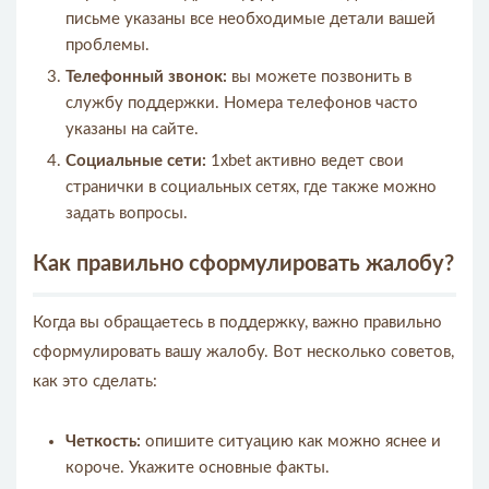
письме указаны все необходимые детали вашей
проблемы.
Телефонный звонок:
вы можете позвонить в
службу поддержки. Номера телефонов часто
указаны на сайте.
Социальные сети:
1xbet активно ведет свои
странички в социальных сетях, где также можно
задать вопросы.
Как правильно сформулировать жалобу?
Когда вы обращаетесь в поддержку, важно правильно
сформулировать вашу жалобу. Вот несколько советов,
как это сделать:
Четкость:
опишите ситуацию как можно яснее и
короче. Укажите основные факты.