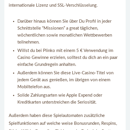
internationale Lizenz und SSL-Verschlüsselung.
Darüber hinaus können Sie über Du Profil in jeder
Schnittstelle “Missionen” a great täglichen,
wöchentlichen sowie monatlichen Wettbewerben
teilnehmen.
Willst du bei Plinko mit einem 5 € Verwendung im
Casino Gewinne erzielen, solltest du dich an ein paar
einfache Grundregeln anhalten.
Außerdem können Sie diese Live-Casino-Titel von
jedem Gerät aus genießen, im übrigen von einem
Mobiltelefon aus.
Solide Zahlungsarten wie Apple Expend oder
Kreditkarten unterstreichen die Seriosität.
Außerdem haben diese Spielautomaten zusätzliche
Spielfunktionen auf welche weise Bonusrunden, Respins,