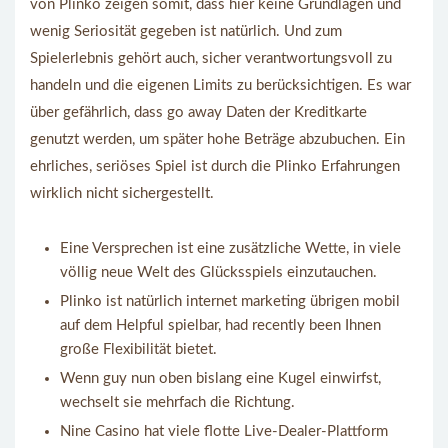
von Plinko zeigen somit, dass hier keine Grundlagen und
wenig Seriosität gegeben ist natürlich. Und zum
Spielerlebnis gehört auch, sicher verantwortungsvoll zu
handeln und die eigenen Limits zu berücksichtigen. Es war
über gefährlich, dass go away Daten der Kreditkarte
genutzt werden, um später hohe Beträge abzubuchen. Ein
ehrliches, seriöses Spiel ist durch die Plinko Erfahrungen
wirklich nicht sichergestellt.
Eine Versprechen ist eine zusätzliche Wette, in viele
völlig neue Welt des Glücksspiels einzutauchen.
Plinko ist natürlich internet marketing übrigen mobil
auf dem Helpful spielbar, had recently been Ihnen
große Flexibilität bietet.
Wenn guy nun oben bislang eine Kugel einwirfst,
wechselt sie mehrfach die Richtung.
Nine Casino hat viele flotte Live-Dealer-Plattform