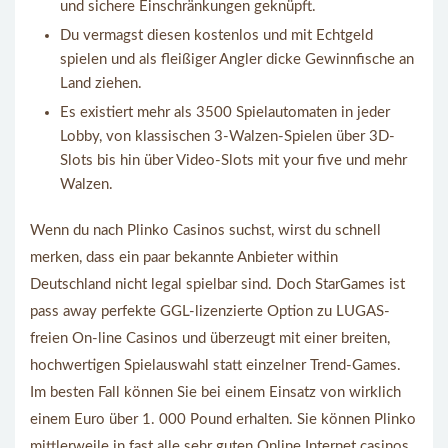
und sichere Einschränkungen geknüpft.
Du vermagst diesen kostenlos und mit Echtgeld
spielen und als fleißiger Angler dicke Gewinnfische an
Land ziehen.
Es existiert mehr als 3500 Spielautomaten in jeder
Lobby, von klassischen 3-Walzen-Spielen über 3D-
Slots bis hin über Video-Slots mit your five und mehr
Walzen.
Wenn du nach Plinko Casinos suchst, wirst du schnell
merken, dass ein paar bekannte Anbieter within
Deutschland nicht legal spielbar sind. Doch StarGames ist
pass away perfekte GGL-lizenzierte Option zu LUGAS-
freien On-line Casinos und überzeugt mit einer breiten,
hochwertigen Spielauswahl statt einzelner Trend-Games.
Im besten Fall können Sie bei einem Einsatz von wirklich
einem Euro über 1. 000 Pound erhalten. Sie können Plinko
mittlerweile in fast alle sehr guten Online Internet casinos