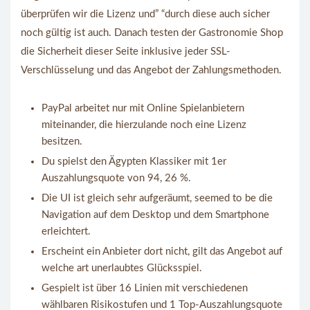
überprüfen wir die Lizenz und” “durch diese auch sicher
noch gültig ist auch. Danach testen der Gastronomie Shop
die Sicherheit dieser Seite inklusive jeder SSL-
Verschlüsselung und das Angebot der Zahlungsmethoden.
PayPal arbeitet nur mit Online Spielanbietern
miteinander, die hierzulande noch eine Lizenz
besitzen.
Du spielst den Ägypten Klassiker mit 1er
Auszahlungsquote von 94, 26 %.
Die UI ist gleich sehr aufgeräumt, seemed to be die
Navigation auf dem Desktop und dem Smartphone
erleichtert.
Erscheint ein Anbieter dort nicht, gilt das Angebot auf
welche art unerlaubtes Glücksspiel.
Gespielt ist über 16 Linien mit verschiedenen
wählbaren Risikostufen und 1 Top-Auszahlungsquote