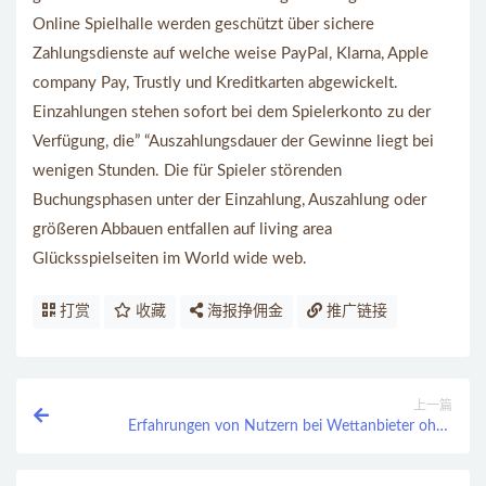
Online Spielhalle werden geschützt über sichere
Zahlungsdienste auf welche weise PayPal, Klarna, Apple
company Pay, Trustly und Kreditkarten abgewickelt.
Einzahlungen stehen sofort bei dem Spielerkonto zu der
Verfügung, die” “Auszahlungsdauer der Gewinne liegt bei
wenigen Stunden. Die für Spieler störenden
Buchungsphasen unter der Einzahlung, Auszahlung oder
größeren Abbauen entfallen auf living area
Glücksspielseiten im World wide web.
打赏
收藏
海报挣佣金
推广链接
上一篇
Erfahrungen von Nutzern bei Wettanbieter ohne
OASIS sammeln