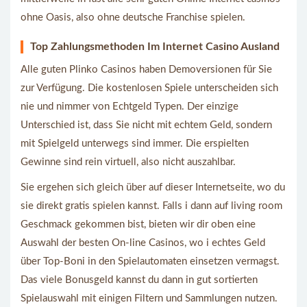
ohne Oasis, also ohne deutsche Franchise spielen.
Top Zahlungsmethoden Im Internet Casino Ausland
Alle guten Plinko Casinos haben Demoversionen für Sie
zur Verfügung. Die kostenlosen Spiele unterscheiden sich
nie und nimmer von Echtgeld Typen. Der einzige
Unterschied ist, dass Sie nicht mit echtem Geld, sondern
mit Spielgeld unterwegs sind immer. Die erspielten
Gewinne sind rein virtuell, also nicht auszahlbar.
Sie ergehen sich gleich über auf dieser Internetseite, wo du
sie direkt gratis spielen kannst. Falls i dann auf living room
Geschmack gekommen bist, bieten wir dir oben eine
Auswahl der besten On-line Casinos, wo i echtes Geld
über Top-Boni in den Spielautomaten einsetzen vermagst.
Das viele Bonusgeld kannst du dann in gut sortierten
Spielauswahl mit einigen Filtern und Sammlungen nutzen.