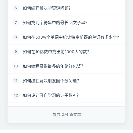
如何编程解决华容道问题？
6
如何找到字符串中的最长回文子串？
7
如何在500w个单词中统计特定前缀的单词有多少个?
8
如何在10亿数中找出前1000大的数？
9
如何编程获得最多的年终红包奖？
10
如何编程解决朋友圈个数问题？
11
如何设计可自学习的五子棋AI？
12
为什么MySQL数据库要用B+树存储索引？
13
共 274 篇文章
记一道字节跳动面试：变形的链表反转
14