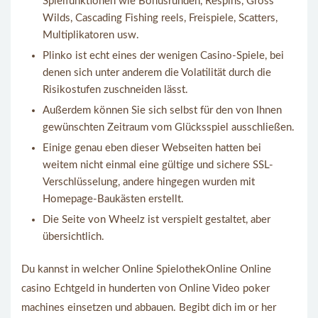
Spielfunktionen wie Bonusrunden, Respins, Gross
Wilds, Cascading Fishing reels, Freispiele, Scatters,
Multiplikatoren usw.
Plinko ist echt eines der wenigen Casino-Spiele, bei
denen sich unter anderem die Volatilität durch die
Risikostufen zuschneiden lässt.
Außerdem können Sie sich selbst für den von Ihnen
gewünschten Zeitraum vom Glücksspiel ausschließen.
Einige genau eben dieser Webseiten hatten bei
weitem nicht einmal eine gültige und sichere SSL-
Verschlüsselung, andere hingegen wurden mit
Homepage-Baukästen erstellt.
Die Seite von Wheelz ist verspielt gestaltet, aber
übersichtlich.
Du kannst in welcher Online SpielothekOnline Online
casino Echtgeld in hunderten von Online Video poker
machines einsetzen und abbauen. Begibt dich im or her