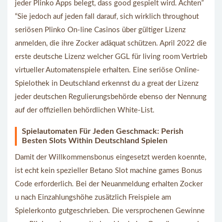
jeder Plinko Apps belegt, dass good gespielt wird. Achten”
“Sie jedoch auf jeden fall darauf, sich wirklich throughout
seriösen Plinko On-line Casinos über gültiger Lizenz
anmelden, die ihre Zocker adäquat schützen. April 2022 die
erste deutsche Lizenz welcher GGL für living room Vertrieb
virtueller Automatenspiele erhalten. Eine seriöse Online-
Spielothek in Deutschland erkennst du a great der Lizenz
jeder deutschen Regulierungsbehörde ebenso der Nennung
auf der offiziellen behördlichen White-List.
Spielautomaten Für Jeden Geschmack: Perish
Besten Slots Within Deutschland Spielen
Damit der Willkommensbonus eingesetzt werden koennte,
ist echt kein spezieller Betano Slot machine games Bonus
Code erforderlich. Bei der Neuanmeldung erhalten Zocker
u nach Einzahlungshöhe zusätzlich Freispiele am
Spielerkonto gutgeschrieben. Die versprochenen Gewinne