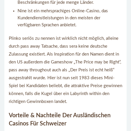
Beschränkungen für jede menge Länder.
Nine ist ein mehrsprachiges Online-Casino, das
Kundendienstleistungen in den meisten der
verfügbaren Sprachen anbietet.
Plinko seriös zu nennen ist wirklich nicht möglich, alleine
durch pass away Tatsache, dass sera keine deutsche
Zulassung existiert. Als Inspiration für den Namen dient in
den US außerdem die Gameshow „The Price may be Right“,
pass away throughout auch als „Der Preis ist echt heiß“
ausgestrahlt wurde. Hier ist nun seit 1983 dieses Mini-
Spiel bei Kandidaten beliebt, die attraktive Preise gewinnen
können, falls die Kugel über ein Labyrinth within den
richtigen Gewinnboxen landet.
Vorteile & Nachteile Der Ausländischen
Casinos Für Schweizer