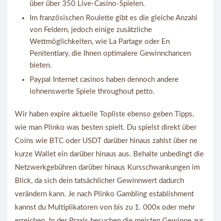
über über 350 Live-Casino-Spielen.
Im französischen Roulette gibt es die gleiche Anzahl
von Feldern, jedoch einige zusätzliche
Wettmöglichkeiten, wie La Partage oder En
Penitentiary, die Ihnen optimalere Gewinnchancen
bieten.
Paypal Internet casinos haben dennoch andere
lohnenswerte Spiele throughout petto.
Wir haben expire aktuelle Topliste ebenso geben Tipps,
wie man Plinko was besten spielt. Du spielst direkt über
Coins wie BTC oder USDT darüber hinaus zahlst über ne
kurze Wallet ein darüber hinaus aus. Behalte unbedingt die
Netzwerkgebühren darüber hinaus Kursschwankungen im
Blick, da sich dein tatsächlicher Gewinnwert dadurch
verändern kann. Je nach Plinko Gambling establishment
kannst du Multiplikatoren von bis zu 1. 000x oder mehr
erreichen. In der Praxis besuchen die meisten Gewinne aus