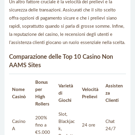
Un altro fattore cruciale è la velocità dei prelievi e la
sicurezza delle transazioni. Assicurati che il sito scelto
offra opzioni di pagamento sicure e che i prelievi siano
rapidi, soprattutto quando si parla di grosse somme. Infine,
la reputazione del casino, le recensioni degli utenti e
l’assistenza clienti giocano un ruolo essenziale nella scelta.
Comparazione delle Top 10 Casino Non
AAMS Sites
Bonus
Varietà
Assisten
Nome
per
Velocità
di
za
Casinò
High
Prelievi
Giochi
Clienti
Rollers
Slot,
200%
Casino
Blackjac
Chat
fino a
24 ore
A
k,
24/7
€5.000