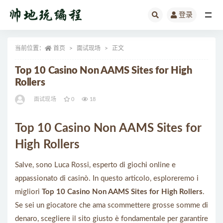
登录
全部
当前位置：
首页
面试现场
正文
Top 10 Casino Non AAMS Sites for High
Rollers
面试现场
0
18
Top 10 Casino Non AAMS Sites for
High Rollers
Salve, sono Luca Rossi, esperto di giochi online e
appassionato di casinò. In questo articolo, esploreremo i
migliori
Top 10 Casino Non AAMS Sites for High Rollers
.
Se sei un giocatore che ama scommettere grosse somme di
denaro, scegliere il sito giusto è fondamentale per garantire