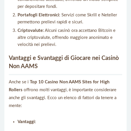
per depositare fondi.
Portafogli Elettronici:
Servizi come Skrill e Neteller
permettono prelievi rapidi e sicuri.
Criptovalute:
Alcuni casinò ora accettano Bitcoin e
altre criptovalute, offrendo maggiore anonimato e
velocità nei prelievi.
Vantaggi e Svantaggi di Giocare nei Casinò
Non AAMS
Anche se i
Top 10 Casino Non AAMS Sites for High
Rollers
offrono molti vantaggi, è importante considerare
anche gli svantaggi. Ecco un elenco di fattori da tenere a
mente:
Vantaggi: