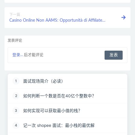
казино Пин-ап онлайн?
下一篇
Casino Online Non AAMS: Opportunità di Affiliate
Marketing
发表评论
登录...
后才能评论
面试现场简介（必读）
1
如何判断一个数是否在40亿个整数中？
2
如何实现可以获取最小值的栈？
3
记一次 shopee 面试：最小栈的最优解
4