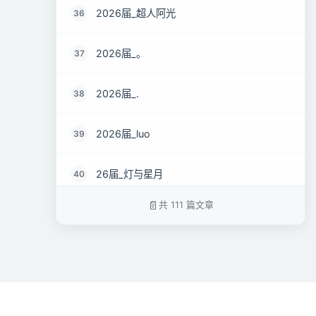
2026届_超人阿光
36
2026届_。
37
2026届_.
38
2026届_luo
39
26届_灯与星月
40
共 111 篇文章
26届_两仪式
41
26届_阿坤
42
我来吃饭啦
43